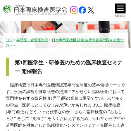
TOP
>
専門医・管理医制度
>
日本専門医機構 認定 臨床検査専門医を目指す
方へ
>
第1回医学生・研修医のための臨床検査セミナ
ー 開催報告
臨床検査は日本専門医機構認定専門医制度の基本領域の一つで
す。疾病の診断や健康状態の把握に欠かせない臨床検査において
専門性を有する臨床検査(専門)医の業務は重要ですが、未だ多く
の学生・医師にとってなじみが薄いかもしれません。臨床検査
(専門)医とはどういった仕事なのか、さらに臨床検査の ‟おもし
ろさ“ そして ”奥深さ“ を広くお伝えするため、2017年から学生や
若手医師を対象とした臨床検査ハンズオンセミナーを開催して参