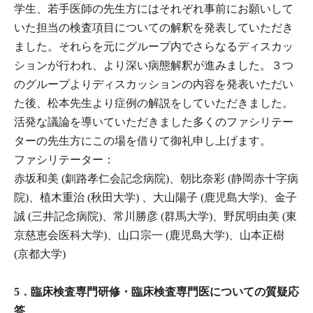
学生、若手医師の先生方にはそれぞれ事前にお願いして
いた担当の検査項目についての解釈を発表していただき
ました。それらを元にグループ内でさらなるディスカッ
ションが行われ、より深い病態解釈が進みました。３つ
のグループよりディスカッションの内容を発表いただい
た後、松本先生より症例の解説をしていただきました。
活発な議論を導いていただきました多くのファシリテー
ターの先生方にこの場を借りて御礼申し上げます。
ファシリテーター：
赤坂和美 (釧路孝仁会記念病院)、朝比奈彩 (静岡赤十字病
院)、植木重治 (秋田大学) 、大山陽子 (鹿児島大学)、金子
誠 (三井記念病院)、常川勝彦 (群馬大学)、野尻明由美 (東
京慈恵会医科大学)、山口宗一 (鹿児島大学)、山本正樹
(京都大学)
5．臨床検査専門研修・臨床検査専門医についての質疑応
答