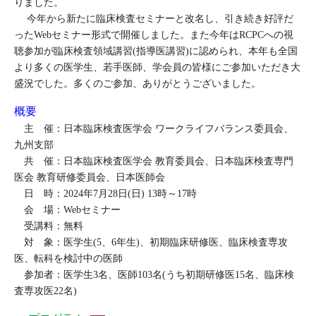
りました。
今年から新たに臨床検査セミナーと改名し、引き続き好評だ
ったWebセミナー形式で開催しました。また今年はRCPCへの視
聴参加が臨床検査領域講習(指導医講習)に認められ、本年も全国
より多くの医学生、若手医師、学会員の皆様にご参加いただき大
盛況でした。多くのご参加、ありがとうございました。
概要
主 催：日本臨床検査医学会 ワークライフバランス委員会、
九州支部
共 催：日本臨床検査医学会 教育委員会、日本臨床検査専門
医会 教育研修委員会、日本医師会
日 時：2024年7月28日(日) 13時～17時
会 場：Webセミナー
受講料：無料
対 象：医学生(5、6年生)、初期臨床研修医、臨床検査専攻
医、転科を検討中の医師
参加者：医学生3名、医師103名(うち初期研修医15名、臨床検
査専攻医22名)