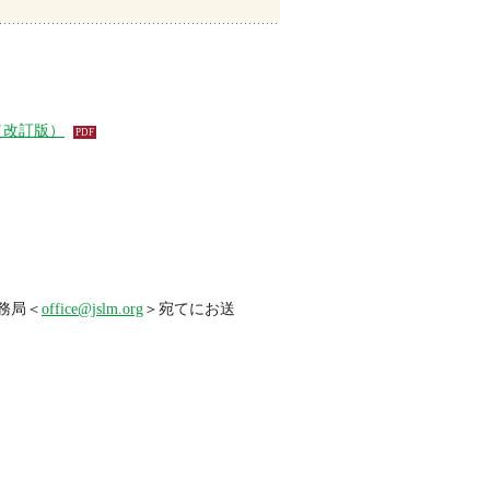
（改訂版）
務局＜
office@jslm.org
＞宛てにお送