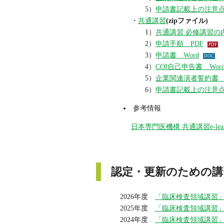
5）
申請書記載上の注意点
・
共通講習
(zipファイル)
1）
共通講習 必修講習の
2）
申請手順 PDF
3）
申請書 Word
4）
COI自己申告書 Wor
5）
企業関連演者誓約書 W
6）
申請書記載上の注意点
参考情報
日本専門医機構 共通講習e-learn
認定・更新のための講
2026年度
「臨床検査領域講習
2025年度
「臨床検査領域講習
2024年度
「臨床検査領域講習