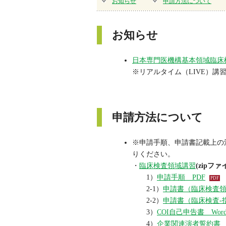
お知らせ
申請方法について
お知らせ
日本専門医機構基本領域臨床
※リアルタイム（LIVE）
申請方法について
※申請手順、申請書記載上の
りください。
・
臨床検査領域講習
(zipファ
1）
申請手順 PDF
2-1）
申請書（臨床検査領
2-2）
申請書（臨床検査-指
3）
COI自己申告書 Wor
4）
企業関連演者誓約書 W